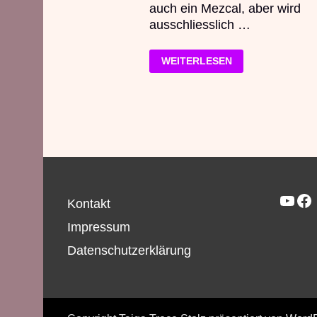
auch ein Mezcal, aber wird
ausschliesslich …
GRÜNES
WEITERLESEN
GOLD
EROBERT
DIE
ERSTE
WELT
–
MEZCALHYPE
UND
AGAVENRAUB
YouTube
Facebook
Kontakt
Impressum
Datenschutzerklärung