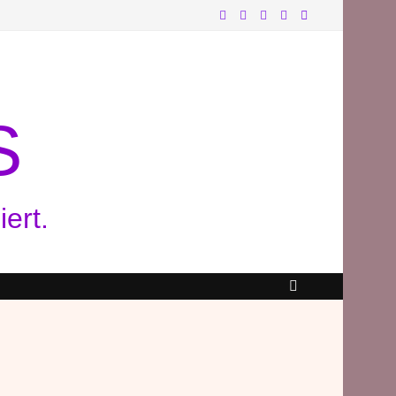
S
ert.