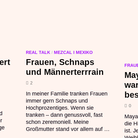
REAL TALK
/
MEZCAL I MEXIKO
ert
Frauen, Schnaps
FRAU
und Männerterrrain
Ma
wa
2
bes
In meiner Familie tranken Frauen
immer gern Schnaps und
0
Hochprozentiges. Wenn sie
d
tranken – dann genussvoll, fast
Maya
r
schon zeremoniell. Meine
die H
ge
Großmutter stand vor allem auf …
ist. 
Weibl