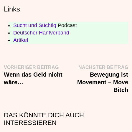
Links
Sucht und Süchtig
Podcast
Deutscher Hanfverband
Artikel
Beitragsnavigation
Vorheriger
N
VORHERIGER BEITRAG
NÄCHSTER BEITRAG
Beitrag:
B
Wenn das Geld nicht
Bewegung ist
wäre…
Movement – Move
Bitch
DAS KÖNNTE DICH AUCH
INTERESSIEREN