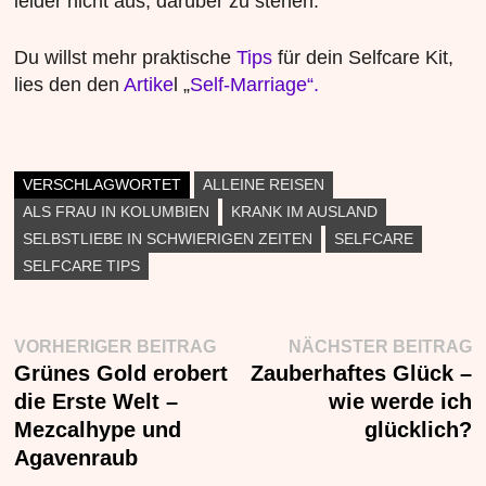
leider nicht aus, darüber zu stehen.
Du willst mehr praktische
Tips
für dein Selfcare Kit,
lies den den
Artike
l „
Self-Marriage“.
VERSCHLAGWORTET
ALLEINE REISEN
ALS FRAU IN KOLUMBIEN
KRANK IM AUSLAND
SELBSTLIEBE IN SCHWIERIGEN ZEITEN
SELFCARE
SELFCARE TIPS
Beitragsnavigation
Vorheriger
N
VORHERIGER BEITRAG
NÄCHSTER BEITRAG
Beitrag:
B
Grünes Gold erobert
Zauberhaftes Glück –
die Erste Welt –
wie werde ich
Mezcalhype und
glücklich?
Agavenraub