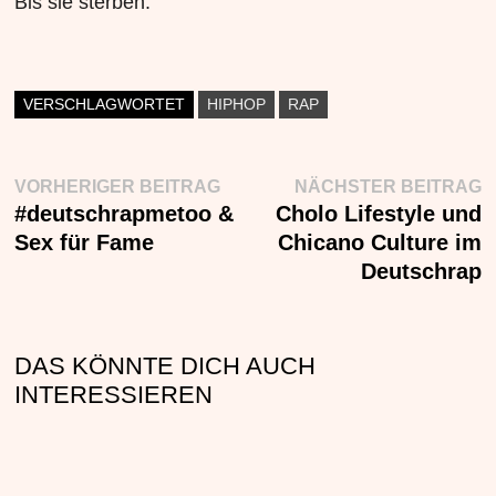
Bis sie sterben.
VERSCHLAGWORTET
HIPHOP
RAP
Beitragsnavigation
Vorheriger
N
VORHERIGER BEITRAG
NÄCHSTER BEITRAG
Beitrag:
B
#deutschrapmetoo &
Cholo Lifestyle und
Sex für Fame
Chicano Culture im
Deutschrap
DAS KÖNNTE DICH AUCH
INTERESSIEREN